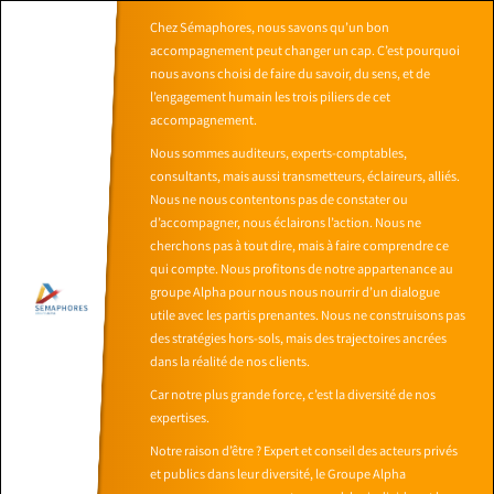
Chez Sémaphores, nous savons qu’un bon
accompagnement peut changer un cap. C’est pourquoi
nous avons choisi de faire du savoir, du sens, et de
l’engagement humain les trois piliers de cet
accompagnement.
Nous sommes auditeurs, experts-comptables,
consultants, mais aussi transmetteurs, éclaireurs, alliés.
Nous ne nous contentons pas de constater ou
d’accompagner, nous éclairons l’action. Nous ne
cherchons pas à tout dire, mais à faire comprendre ce
qui compte. Nous profitons de notre appartenance au
groupe Alpha pour nous nous nourrir d’un dialogue
utile avec les partis prenantes. Nous ne construisons pas
des stratégies hors-sols, mais des trajectoires ancrées
dans la réalité de nos clients.
Car notre plus grande force, c’est la diversité de nos
expertises.
Notre raison d’être ? Expert et conseil des acteurs privés
et publics dans leur diversité, le Groupe Alpha