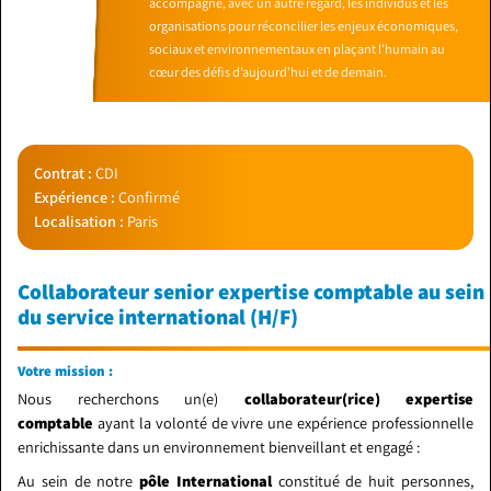
accompagne, avec un autre regard, les individus et les
organisations pour réconcilier les enjeux économiques,
sociaux et environnementaux en plaçant l’humain au
cœur des défis d’aujourd’hui et de demain.
Contrat :
CDI
Expérience :
Confirmé
Localisation :
Paris
Collaborateur senior expertise comptable au sein
du service international (H/F)
Votre mission :
Nous recherchons un(e)
collaborateur(rice) expertise
comptable
ayant la volonté de vivre une expérience professionnelle
enrichissante dans un environnement bienveillant et engagé :
Au sein de notre
pôle International
constitué de huit personnes,