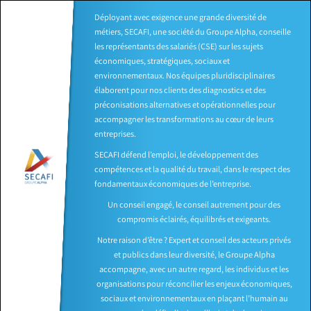
Déployant avec exigence une grande diversité de
métiers, SECAFI, une société du Groupe Alpha, conseille
les représentants des salariés (CSE) sur les sujets
économiques, stratégiques, sociaux et
environnementaux. Nos équipes pluridisciplinaires
élaborent pour nos clients des diagnostics et des
préconisations alternatives et opérationnelles pour
accompagner les transformations au cœur de leurs
entreprises.
SECAFI défend l’emploi, le développement des
compétences et la qualité du travail, dans le respect des
fondamentaux économiques de l’entreprise.
Un conseil engagé, le conseil autrement pour des
compromis éclairés, équilibrés et exigeants.
Notre raison d’être ? Expert et conseil des acteurs privés
et publics dans leur diversité, le Groupe Alpha
accompagne, avec un autre regard, les individus et les
organisations pour réconcilier les enjeux économiques,
sociaux et environnementaux en plaçant l’humain au