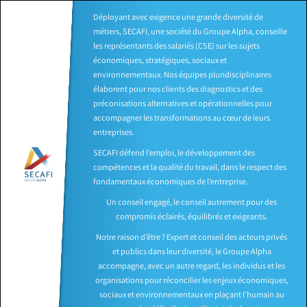
Déployant avec exigence une grande diversité de
métiers, SECAFI, une société du Groupe Alpha, conseille
les représentants des salariés (CSE) sur les sujets
économiques, stratégiques, sociaux et
environnementaux. Nos équipes pluridisciplinaires
élaborent pour nos clients des diagnostics et des
préconisations alternatives et opérationnelles pour
accompagner les transformations au cœur de leurs
entreprises.
SECAFI défend l’emploi, le développement des
compétences et la qualité du travail, dans le respect des
fondamentaux économiques de l’entreprise.
Un conseil engagé, le conseil autrement pour des
compromis éclairés, équilibrés et exigeants.
Notre raison d’être ? Expert et conseil des acteurs privés
et publics dans leur diversité, le Groupe Alpha
accompagne, avec un autre regard, les individus et les
organisations pour réconcilier les enjeux économiques,
sociaux et environnementaux en plaçant l’humain au