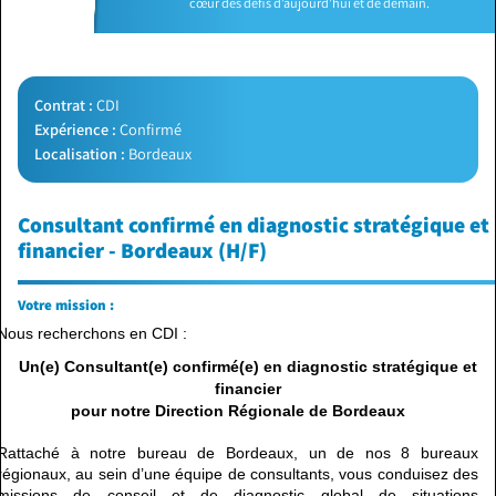
cœur des défis d’aujourd’hui et de demain.
Contrat :
CDI
Expérience :
Confirmé
Localisation :
Bordeaux
Consultant confirmé en diagnostic stratégique et
financier - Bordeaux (H/F)
Votre mission :
Nous recherchons en CDI :
Un(e) Consultant(e) confirmé(e) en diagnostic stratégique et
financier
pour notre Direction Régionale de Bordeaux
Rattaché à notre bureau de Bordeaux, un de nos 8 bureaux
régionaux, au sein d’une équipe de consultants, vous conduisez des
missions de conseil et de diagnostic global de situations