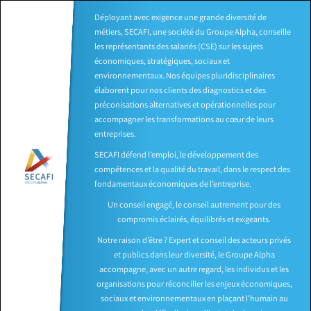
Déployant avec exigence une grande diversité de
métiers, SECAFI, une société du Groupe Alpha, conseille
les représentants des salariés (CSE) sur les sujets
économiques, stratégiques, sociaux et
environnementaux. Nos équipes pluridisciplinaires
élaborent pour nos clients des diagnostics et des
préconisations alternatives et opérationnelles pour
accompagner les transformations au cœur de leurs
entreprises.
SECAFI défend l’emploi, le développement des
compétences et la qualité du travail, dans le respect des
fondamentaux économiques de l’entreprise.
Un conseil engagé, le conseil autrement pour des
compromis éclairés, équilibrés et exigeants.
Notre raison d’être ? Expert et conseil des acteurs privés
et publics dans leur diversité, le Groupe Alpha
accompagne, avec un autre regard, les individus et les
organisations pour réconcilier les enjeux économiques,
sociaux et environnementaux en plaçant l’humain au