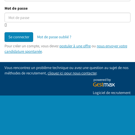
Mot de passe
Se connecter
Mot de passe oublié ?
Pour créer un compte, vous devez
postuler à une offre
ou
nous envoyer votre
candidature spontanée
.
Vous rencontrez un problème technique ou avez une question au sujet de nos
méthodes de recrutement,
cliquez ici pour nous contacter
.
Logiciel de recrutement