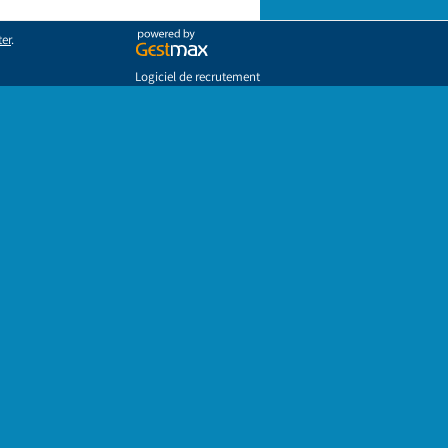
ter
.
Logiciel de recrutement