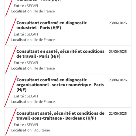
fenêtre)
Entité :
SECAFI
Localisation :
Ile de France
Consultant confirmé en diagnostic
23/06/2026
(Nouvelle
industriel - Paris (H/F)
fenêtre)
Entité :
SECAFI
Localisation :
Ile de France
Consultant en santé, sécurité et conditions
23/06/2026
(Nouvelle
de travail - Paris (H/F)
fenêtre)
Entité :
SECAFI
Localisation :
Ile de France
Consultant confirmé en diagnostic
23/06/2026
organisationnel - secteur numérique- Paris
(Nouvelle
(H/F)
fenêtre)
Entité :
SECAFI
Localisation :
Ile de France
Consultant santé, sécurité et conditions de
22/06/2026
(Nouvelle
travail -sous-traitance - Bordeaux (H/F)
fenêtre)
Entité :
SECAFI
Localisation :
Aquitaine