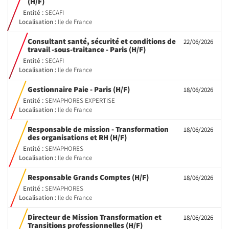
(Nouvelle
(H/F)
fenêtre)
Entité :
SECAFI
Localisation :
Ile de France
Consultant santé, sécurité et conditions de
22/06/2026
(Nouvelle
travail -sous-traitance - Paris (H/F)
fenêtre)
Entité :
SECAFI
Localisation :
Ile de France
(Nouvelle
Gestionnaire Paie - Paris (H/F)
18/06/2026
fenêtre)
Entité :
SEMAPHORES EXPERTISE
Localisation :
Ile de France
Responsable de mission - Transformation
18/06/2026
(Nouvelle
des organisations et RH (H/F)
fenêtre)
Entité :
SEMAPHORES
Localisation :
Ile de France
(Nouvelle
Responsable Grands Comptes (H/F)
18/06/2026
fenêtre)
Entité :
SEMAPHORES
Localisation :
Ile de France
Directeur de Mission Transformation et
18/06/2026
(Nouvelle
Transitions professionnelles (H/F)