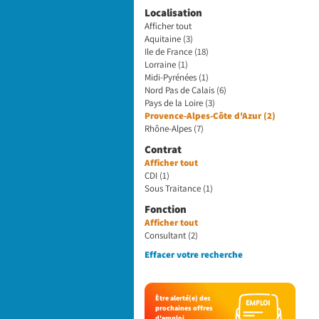
Localisation
Afficher tout
Aquitaine (3)
Ile de France (18)
Lorraine (1)
Midi-Pyrénées (1)
Nord Pas de Calais (6)
Pays de la Loire (3)
Provence-Alpes-Côte d'Azur (2)
Rhône-Alpes (7)
Contrat
Afficher tout
CDI (1)
Sous Traitance (1)
Fonction
Afficher tout
Consultant (2)
Effacer votre recherche
Ètre alerté(e) des
prochaines offres
d'emploi