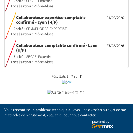
Entité :
SECAFI Expertise
Localisation :
Rhône-Alpes
Collaborateur expertise comptable
01/06/2026
(Nouvelle
confirmé - Lyon (H/F)
fenêtre)
Entité :
SEMAPHORES EXPERTISE
Localisation :
Rhône-Alpes
Collaborateur comptable confirmé - Lyon
27/05/2026
(Nouvelle
(H/F)
fenêtre)
Entité :
SECAFI Expertise
Localisation :
Rhône-Alpes
Résultats 1 - 7 sur
7
Alerte mail
Vous rencontrez un problème technique ou avez une question au sujet de nos
méthodes de recrutement,
cliquez ici pour nous contacter
.