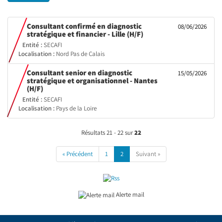
Consultant confirmé en diagnostic
08/06/2026
(Nouvelle
stratégique et financier - Lille (H/F)
fenêtre)
Entité :
SECAFI
Localisation :
Nord Pas de Calais
Consultant senior en diagnostic
15/05/2026
stratégique et organisationnel - Nantes
(Nouvelle
(H/F)
fenêtre)
Entité :
SECAFI
Localisation :
Pays de la Loire
Résultats 21 - 22 sur
22
« Précédent
1
2
Suivant »
Alerte mail