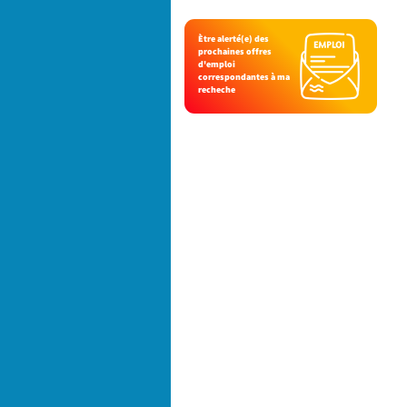
Ètre alerté(e) des
prochaines offres
d'emploi
correspondantes à ma
recheche