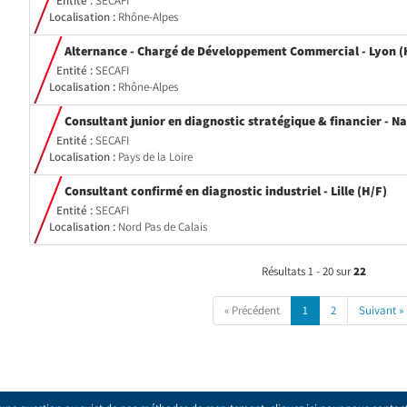
Entité :
SECAFI
Localisation :
Rhône-Alpes
Alternance - Chargé de Développement Commercial - Lyon (
Entité :
SECAFI
Localisation :
Rhône-Alpes
Consultant junior en diagnostic stratégique & financier - Na
Entité :
SECAFI
Localisation :
Pays de la Loire
(No
Consultant confirmé en diagnostic industriel - Lille (H/F)
fen
Entité :
SECAFI
Localisation :
Nord Pas de Calais
Résultats 1 - 20 sur
22
« Précédent
1
2
Suivant »