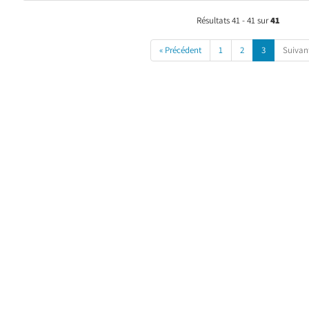
Résultats 41 - 41 sur
41
« Précédent
1
2
3
Suivan